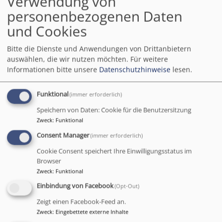
Verwendung von
personenbezogenen Daten
und Cookies
Generationen
Bitte die Dienste und Anwendungen von Drittanbietern
auswählen, die wir nutzen möchten.
Für weitere
Informationen bitte unsere
Datenschutzhinweise
lesen.
Seelsorge
Funktional
(immer erforderlich)
Speichern von Daten: Cookie für die Benutzersitzung
Zweck
:
Funktional
Consent Manager
(immer erforderlich)
Projekte
Cookie Consent speichert Ihre Einwilligungsstatus im
Browser
Zweck
:
Funktional
Einbindung von Facebook
(Opt-Out)
Stellenangebote
Zeigt einen Facebook-Feed an.
Zweck
:
Eingebettete externe Inhalte