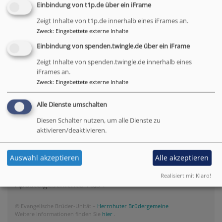
Einbindung von t1p.de über ein iFrame
Links
Zeigt Inhalte von t1p.de innerhalb eines iFrames an.
Zweck
:
Eingebettete externe Inhalte
Einbindung von spenden.twingle.de über ein iFrame
Zeigt Inhalte von spenden.twingle.de innerhalb eines
iFrames an.
Tageslosung
Zweck
:
Eingebettete externe Inhalte
Du machst fröhlich, was da lebet im Osten wie im
Alle Dienste umschalten
Westen.
Diesen Schalter nutzen, um alle Dienste zu
Psalm 65,9
aktivieren/deaktivieren.
Der Kerkermeister freute sich mit seinem ganzen
Auswahl akzeptieren
Alle akzeptieren
Hause, dass er zum Glauben an Gott gekommen
war.
Realisiert mit Klaro!
Apostelgeschichte 16,34
© Evangelische Brüder-Unität –
Herrnhuter Brüdergemeine
Weitere Informationen finden Sie
hier
.