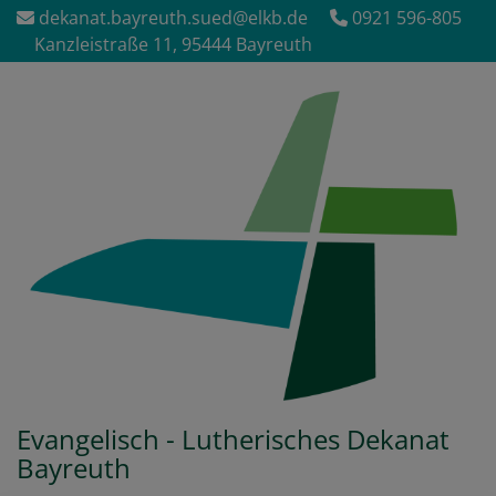
Direkt
dekanat.bayreuth.sued@elkb.de
0921 596-805
zum
Kanzleistraße 11, 95444 Bayreuth
Inhalt
Evangelisch - Lutherisches Dekanat
Bayreuth