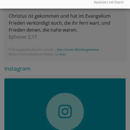
Realisiert mit Klaro!
Zefanja 3,14-15
Christus ist gekommen und hat im Evangelium
Frieden verkündigt euch, die ihr fern wart, und
Frieden denen, die nahe waren.
Epheser 2,17
© Evangelische Brüder-Unität –
Herrnhuter Brüdergemeine
Weitere Informationen finden Sie
hier
.
Instagram