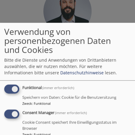
Verwendung von
personenbezogenen Daten
Bildrechte
privat
Leitung Schulreferat
und Cookies
Kirchenrat Michael Thiedmann
Bitte die Dienste und Anwendungen von Drittanbietern
Kanzleistraße 11
auswählen, die wir nutzen möchten.
Für weitere
95444 Bayreuth
Informationen bitte unsere
Datenschutzhinweise
lesen.
fon
0921 596-804
schulreferat.bayreuth@elkb.de
Funktional
(immer erforderlich)
Speichern von Daten: Cookie für die Benutzersitzung
Zweck
:
Funktional
Religonspädagoge Maximilian Simon
Telefon: (0 15 1) 50 72 29 99
Consent Manager
(immer erforderlich)
maximilian.simon@elkb.de
Cookie Consent speichert Ihre Einwilligungsstatus im
Browser
Büro des Schulreferats:
Zweck
:
Funktional