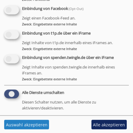
Sonja Schirmer
Einbindung von Facebook
(Opt-Out)
Kanzleistraße 11
Zeigt einen Facebook-Feed an.
95444 Bayreuth
Zweck
:
Eingebettete externe Inhalte
fon
0921 596-804
Einbindung von t1p.de über ein iFrame
fax
0921 596-888
schulreferat.bayreuth@elkb.de
Zeigt Inhalte von t1p.de innerhalb eines iFrames an.
Zweck
:
Eingebettete externe Inhalte
www.schulreferat-bt.de
Einbindung von spenden.twingle.de über ein iFrame
Link zur Dekanatsmedienstelle...
Zeigt Inhalte von spenden.twingle.de innerhalb eines
iFrames an.
Zweck
:
Eingebettete externe Inhalte
Tageslosung
Alle Dienste umschalten
Diesen Schalter nutzen, um alle Dienste zu
aktivieren/deaktivieren.
Jauchze, du Tochter Zion! Frohlocke, Israel! Freue
dich und sei fröhlich von ganzem Herzen, du
Tochter Jerusalem! Denn der HERR hat deine Strafe
Auswahl akzeptieren
Alle akzeptieren
weggenommen.