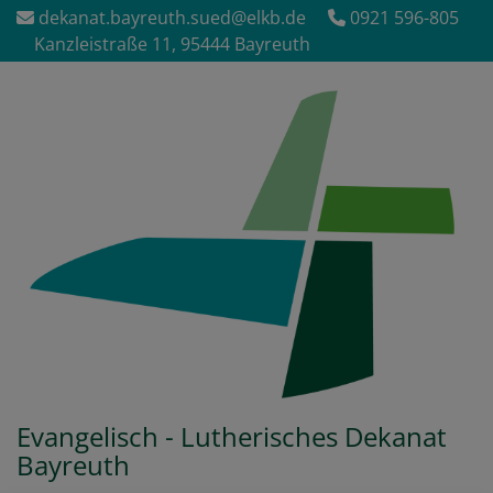
Direkt
dekanat.bayreuth.sued@elkb.de
0921 596-805
zum
Kanzleistraße 11, 95444 Bayreuth
Inhalt
Evangelisch - Lutherisches Dekanat
Bayreuth